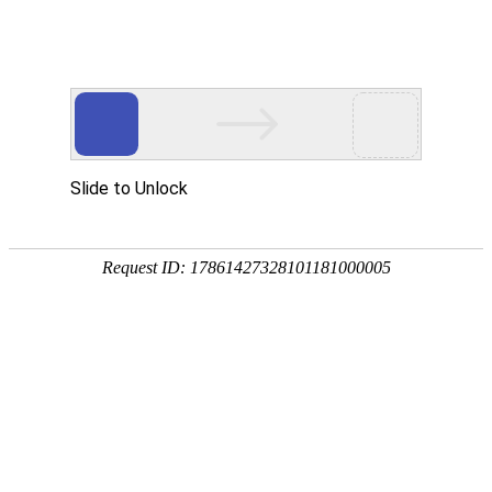
您目前的位置:
中心首页
>
建筑工程材料检验院
>
检测范围
>门窗幕墙
建筑工程材料检验院
业务咨询
检测范围
高铁工程