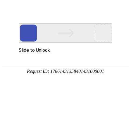
您目前的位置:
中心首页
>
建筑工程材料检验院
>
检测范围
>建筑节能
建筑工程材料检验院
业务咨询
检测范围
530924691
82126810
高铁工程