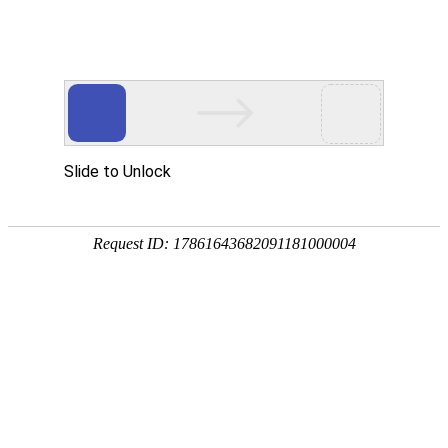
您目前的位置:
中心首页
>
建筑工程材料检验院
>
检测范围
>螺栓、螺母紧固件
建筑工程材料检验院
检测范围
业务咨询
高铁工程
283824136